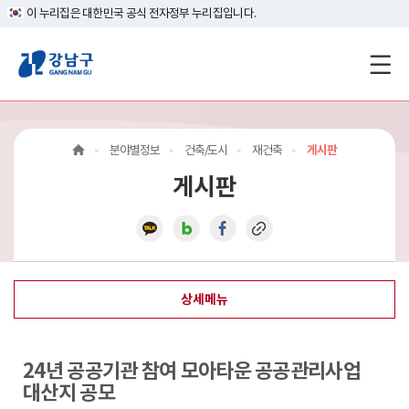
이 누리집은 대한민국 공식 전자정부 누리집입니다.
강
남
구
분야별정보
건축/도시
재건축
게시판
홈
게시판
페
이
지
상세메뉴
메
인
24년 공공기관 참여 모아타운 공공관리사업
이
대산지 공모