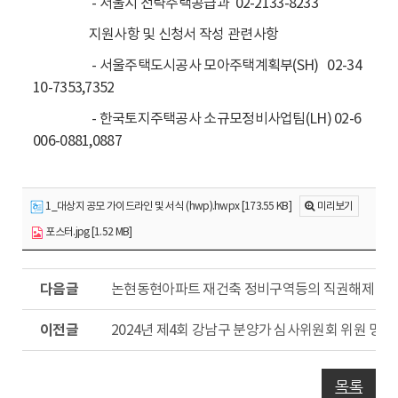
- 서울시 전략주택공급과 02-2133-8233
지원사항 및 신청서 작성 관련사항
- 서울주택도시공사 모아주택계획부(SH) 02-34
10-7353,7352
- 한국토지주택공사 소규모정비사업팀(LH) 02-6
006-0881,0887
1_대상지 공모 가이드라인 및 서식 (hwp).hwpx [173.55 KB]
미리보기
포스터.jpg [1.52 MB]
다
논현동현아파트 재건축 정비구역등의 직권해제 주
음
글
이
2024년 제4회 강남구 분양가 심사위원회 위원 명단
전
글
목록