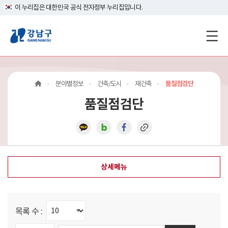
이 누리집은 대한민국 공식 전자정부 누리집입니다.
강
남
구
분야별정보
건축/도시
재건축
품질점검단
홈
품질점검단
페
이
지
상세메뉴
메
인
이
목록 수 :