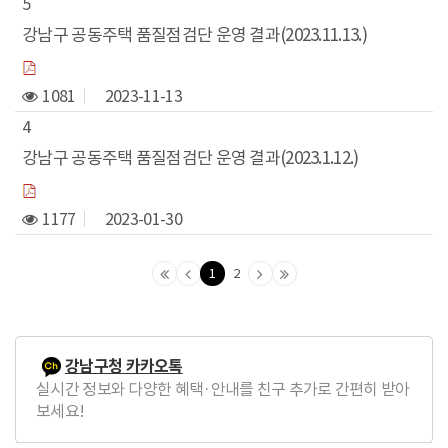
5
강남구 공동주택 품질점검단 운영 결과(2023.11.13.)
1081
2023-11-13
4
강남구 공동주택 품질점검단 운영 결과(2023.1.12.)
1177
2023-01-30
1
2
맨
이
다
맨
처
전
음
마
음
페
페
지
페
이
이
막
강남구청 카카오톡
이
지
지
페
실시간 정보와 다양한 혜택·안내를 친구 추가로 간편히 받아
지
로
로
이
보세요!
로
지
로