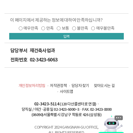
이 페이지에서 제공하는 정보에 대하여 만족하십니까?
매우만족
만족
보통
불만족
매우불만족
입력
담당부서
재건축사업과
전화번호
02-3423-6063
개인정보처리방침
저작권정책
담당자 찾기
찾아오시는 길
사이트맵
02-3423-5114
(120 다산콜센터로 연결) ·
당직실 / 야간·공휴일 02-3423-6000~3 · FAX. 02-3423-8800
(06090)서울특별시 강남구 학동로 426 (삼성동)
COPYRIGHT 2024 GANGNAM-GU OFFICE,
ALL RIGHTS RESERVED.