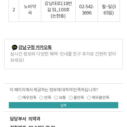
강남대로118번
노바약
02-542-
월~일(3
2
길 51, 103호
국
3696
65일)
(논현동)
강남구청 카카오톡
실시간 정보와 다양한 혜택·안내를 친구 추가로 간편히 받아
보세요!
이 페이지에서 제공하는 정보에 대하여 만족하십니까?
매우만족
만족
보통
불만족
매우불만족
입력
담당부서
의약과