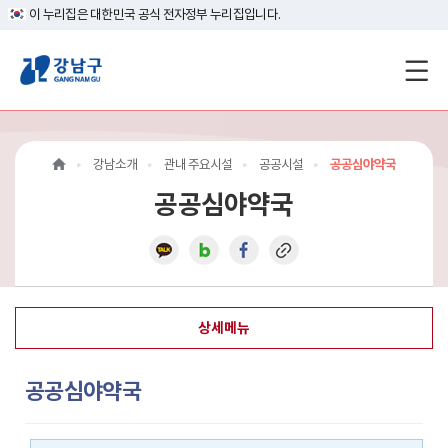
이 누리집은 대한민국 공식 전자정부 누리집입니다.
강
남
구
강남소개
관내 주요시설
공공시설
공공심야약국
홈
공공심야약국
페
이
지
상세메뉴
메
인
공공심야약국
이