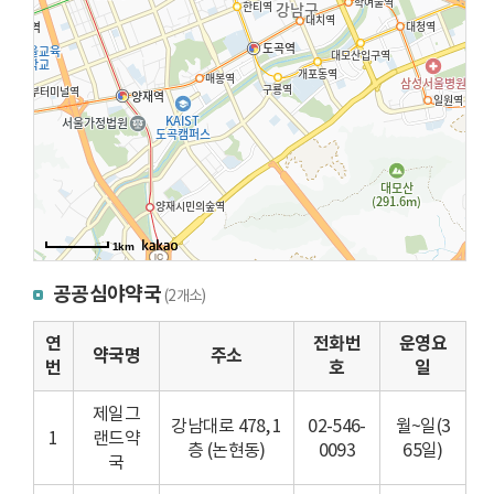
1km
공공심야약국
(2개소)
연
전화번
운영요
약국명
주소
번
호
일
제일그
강남대로 478, 1
02-546-
월~일(3
1
랜드약
층 (논현동)
0093
65일)
국