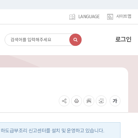
사이트맵
LANGUAGE
로그인
검
강
색
남
구
홈
페
이
지
메
인
이
동
 하도급부조리 신고센터를 설치 및 운영하고 있습니다.