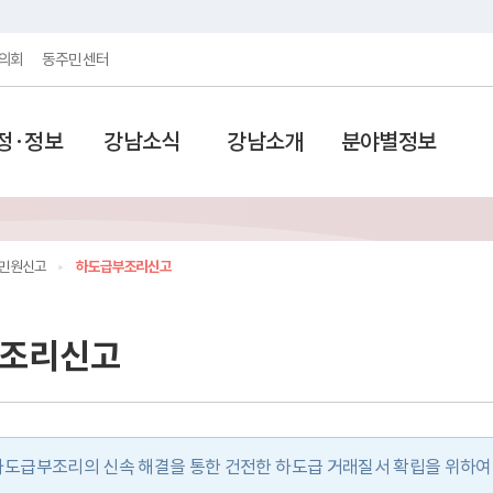
의회
동주민센터
정·정보
강남소식
강남소개
분야별정보
민원신고
하도급부조리신고
조리신고
도급부조리의 신속 해결을 통한 건전한 하도급 거래질서 확립을 위하여