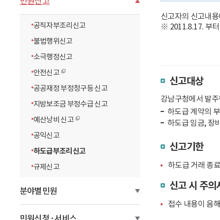
민원신고
이
신고자의 신고내용에
공직자부조리신고
※ 2011.8.17
동
불법행위신고
소극행정신고
안전신고
신고대상
공공재정 부정청구등 신고
강남구청에서 발주한
지방보조금 부정수급 신고
하도급 계약의 
예산낭비 신고
하도급 임금, 장비
공익신고
신고기한
하도급부조리신고
하도급 거래 종료
규제신고
신고 시 주의
분야별민원
접수 내용이 음해
민원신청·서비스