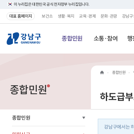
이 누리집은 대한민국 공식 전자정부 누리집입니다.
대표 홈페이지
보건소
생활·복지
교육·경제
문화·관광
강남구
강
종합민원
소통·참여
행
남
구
홈
종합민원
페
종합민원
이
하도급부
지
메
종합민원
강남구에서는 하
인