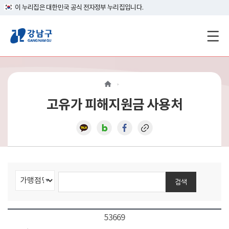
이 누리집은 대한민국 공식 전자정부 누리집입니다.
강
남
구
홈
고유가 피해지원금 사용처
페
이
지
메
검색
인
이
53669