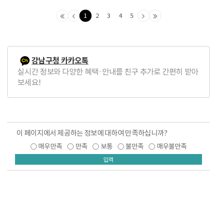
1
2
3
4
5
맨
이
다
맨
처
전
음
마
음
페
페
지
페
이
이
막
강남구청 카카오톡
이
지
지
페
실시간 정보와 다양한 혜택·안내를 친구 추가로 간편히 받아
지
로
로
이
보세요!
로
지
로
이 페이지에서 제공하는 정보에 대하여 만족하십니까?
매우만족
만족
보통
불만족
매우불만족
입력