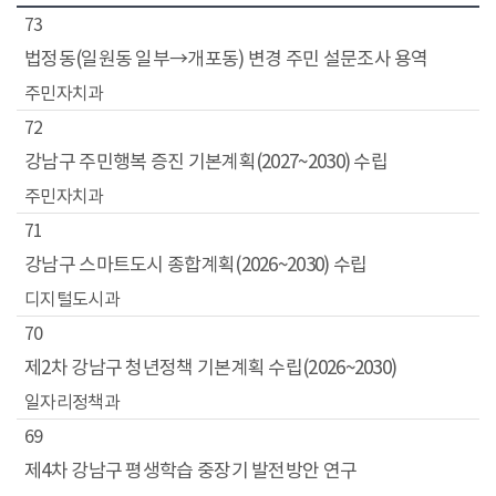
동
73
법정동(일원동 일부→개포동) 변경 주민 설문조사 용역
주민자치과
72
강남구 주민행복 증진 기본계획(2027~2030) 수립
주민자치과
71
강남구 스마트도시 종합계획(2026~2030) 수립
디지털도시과
70
제2차 강남구 청년정책 기본계획 수립(2026~2030)
일자리정책과
69
제4차 강남구 평생학습 중장기 발전방안 연구