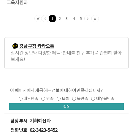
교육지원과
1
2
3
4
5
맨
이
다
맨
처
전
음
마
음
페
페
지
페
이
이
막
강남구청 카카오톡
이
지
지
페
실시간 정보와 다양한 혜택·안내를 친구 추가로 간편히 받아
지
로
로
이
보세요!
로
지
로
이 페이지에서 제공하는 정보에 대하여 만족하십니까?
매우만족
만족
보통
불만족
매우불만족
입력
담당부서
기획예산과
전화번호
02-3423-5452