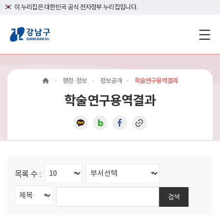
이 누리집은 대한민국 공식 전자정부 누리집입니다.
강
남
구
행정·정보
정보공개
학술연구용역결과
홈
학술연구용역결과
페
이
지
메
목록 수 :
인
검색
이