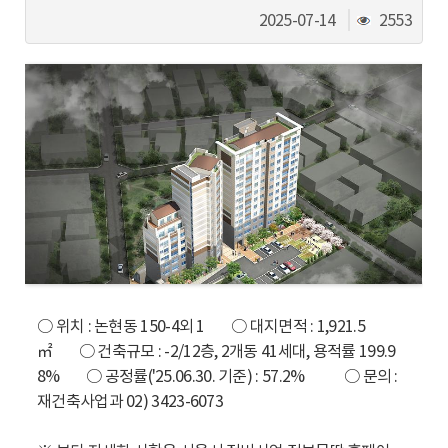
동
조
2025-07-14
2553
회
수
○ 위치 : 논현동 150-4외 1 ○ 대지면적 : 1,921.5
㎡ ○ 건축규모 : -2/12층, 2개동 41세대, 용적률 199.9
8% ○ 공정률('25.06.30. 기준) : 57.2% ○ 문의 :
재건축사업과 02) 3423-6073