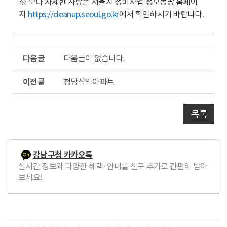
※ 보다 자세한 사항은 서울시 정비사업 정보몽땅 홈페이
지
https://cleanup.seoul.go.kr
에서 확인하시기 바랍니다.
다
다음글이 없습니다.
음
글
이
청담삼익아파트
전
글
목록
강남구청 카카오톡
실시간 정보와 다양한 혜택·안내를 친구 추가로 간편히 받아
보세요!