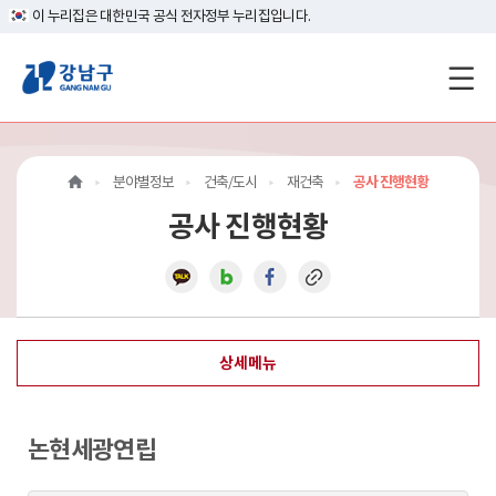
이 누리집은 대한민국 공식 전자정부 누리집입니다.
강
남
구
분야별정보
건축/도시
재건축
공사 진행현황
홈
공사 진행현황
페
이
지
상세메뉴
메
인
논현세광연립
이