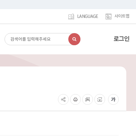
사이트맵
LANGUAGE
로그인
검
강
색
남
구
홈
페
이
지
메
인
이
동