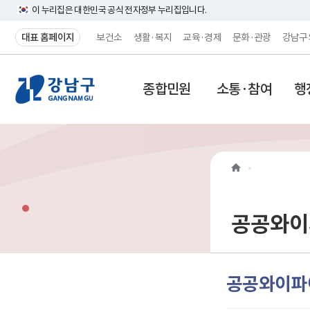
이 누리집은 대한민국 공식 전자정부 누리집입니다.
대표 홈페이지
보건소
생활·복지
교육·경제
문화·관광
강남구
강
종합민원
소통·참여
행
남
구
홈
페
이
공공와이
지
메
공공와이파
인