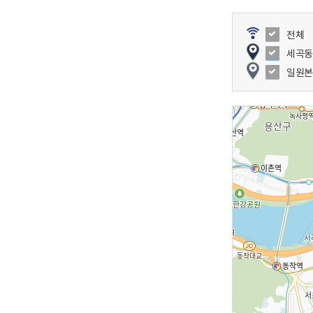
이
전체
동
세곡동
일원본