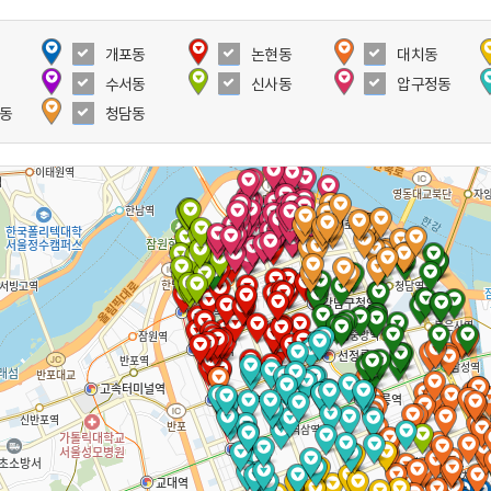
개포동
논현동
대치동
수서동
신사동
압구정동
동
청담동