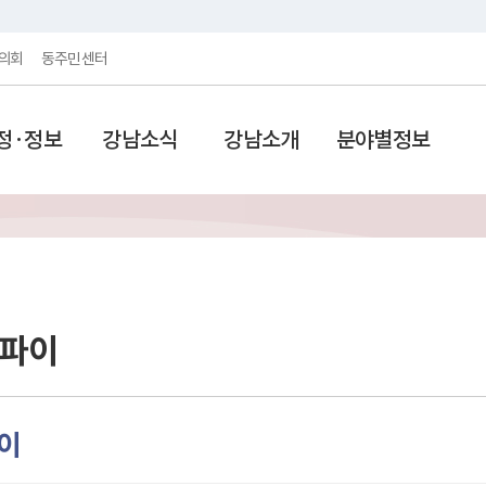
의회
동주민센터
정·정보
강남소식
강남소개
분야별정보
파이
이