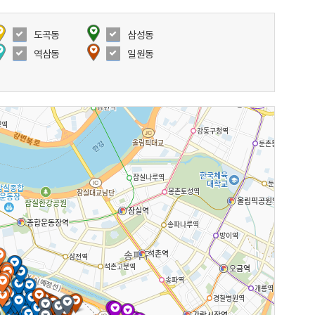
도곡동
삼성동
역삼동
일원동