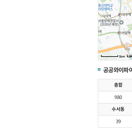
1km
공공와이파이 
총합
980
수서동
39