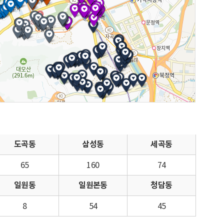
도곡동
삼성동
세곡동
65
160
74
일원동
일원본동
청담동
8
54
45