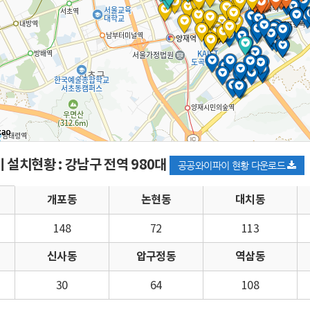
설치현황 : 강남구 전역 980대
공공와이파이 현황 다운로드
개포동
논현동
대치동
148
72
113
신사동
압구정동
역삼동
30
64
108