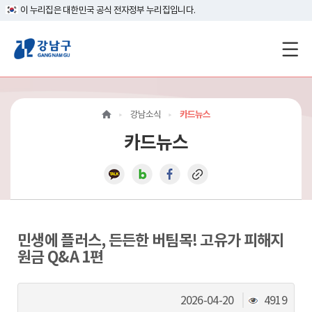
이 누리집은 대한민국 공식 전자정부 누리집입니다.
강
남
구
강남소식
카드뉴스
홈
카드뉴스
페
이
지
메
민생에 플러스, 든든한 버팀목! 고유가 피해지
원금 Q&A 1편
인
이
조
2026-04-20
4919