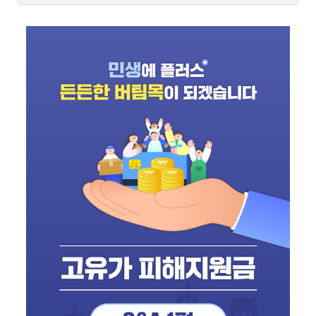
동
회
수