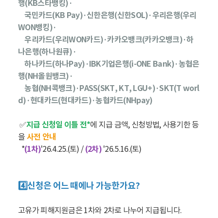
행(KB스타뱅킹)·
국민카드(KB Pay)·신한은행(신한SOL)·우리은행(우리
WON뱅킹)·
우리카드(우리WON카드)·카카오뱅크(카카오뱅크)·하
나은행(하나원큐)·
하나카드(하나Pay)·IBK기업은행(i-ONE Bank)·농협은
행(NH올원뱅크)·
농협(NH콕뱅크)·PASS(SKT, KT, LGU+)·SKT(T worl
d)·현대카드(현대카드)·농협카드(NHpay)
✅
지급 신청일 이틀 전*
에 지급 금액, 신청방법, 사용기한 등
을
사전 안내
*
(1차)
'26.4.25.(토) /
(2차)
'26.5.16.(토)
4️⃣신청은 어느 때에나 가능한가요?
고유가 피해지원금은 1차와 2차로 나누어 지급됩니다.