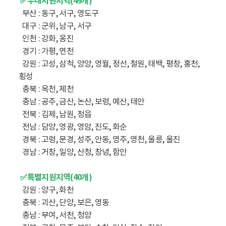
✅우대지원지역(49개)
부산 : 동구, 서구, 영도구
대구 : 군위, 남구, 서구
인천 : 강화, 옹진
경기 : 가평, 연천
강원 : 고성, 삼척, 양양, 영월, 정선, 철원, 태백, 평창, 홍천,
횡성
충북 : 옥천, 제천
충남 : 공주, 금산, 논산, 보령, 예산, 태안
전북 : 김제, 남원, 정읍
전남 : 담양, 영광, 영암, 진도, 화순
경북 : 고령, 문경, 성주, 안동, 영주, 영천, 울릉, 울진
경남 : 거창, 밀양, 산청, 창녕, 함안
✅특별지원지역(40개)
강원 : 양구, 화천
충북 : 괴산, 단양, 보은, 영동
충남 : 부여, 서천, 청양