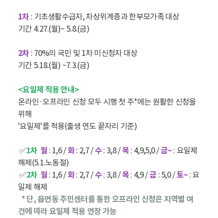
1차
: 기초생활수급자, 차상위계층과 한부모가족 대상
기간 4.27.(월)~ 5.8.(금)
2차
: 70%의 국민 및 1차 미신청자 대상
기간 5.18.(월) ~7.3.(금)
<요일제 적용 안내>
온라인·오프라인 신청 모두 시행 첫 주*에는 원활한 신청을
위해
'요일제'를 적용(출생 연도 끝자리 기준)
✅
1차
월
: 1,6 /
화
: 2,7 /
수
: 3,8 /
목
: 4,9,5,0 /
금~
: 요일제
해제(5.1.노동절)
✅
2차
월
: 1,6 /
화
: 2,7 /
수
: 3,8 /
목
: 4,9 /
금
: 5,0 /
토~
: 요
일제 해제
* 단, 읍면동 주민센터를 통한 오프라인 신청은 지역별 여
건에 따라 요일제 적용 연장 가능