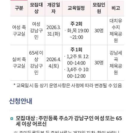
모집대
개강일
모집인
구분
교육일정
비고
상
자
원
대치유
주 2회
여성
여성 축
2026.3.
수지
강남구
· 화,목 19:00
30명
구교실
31.(화)
체육공
민
~21:00
원
주 1회
65세 이
강남세
· 1,2주 토 12:
실버 축
상
2026.4.
곡
30명
00~14:00
구교실
강남구
4.(토)
체육공
· 3,4주 수 10:
민
원
00~12:00
* 교육일시 등 상기 운영사항은 사정에 따라 변경될 수 있음
신청안내
모집대상 : 주민등록 주소가 강남구인 여성 또는 65
세 이상 어르신