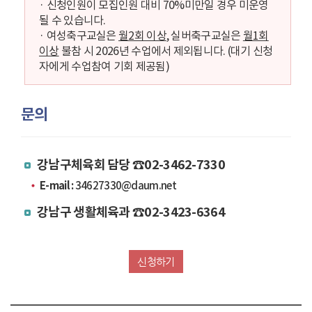
· 신청인원이 모집인원 대비 70%미만일 경우 미운영
될 수 있습니다.
· 여성축구교실은
월2회 이상
, 실버축구교실은
월1회
이상
불참 시 2026년 수업에서 제외됩니다. (대기 신청
자에게 수업참여 기회 제공됨)
문의
강남구체육회 담당
☎02-3462-7330
E-mail :
34627330@daum.net
강남구 생활체육과
☎02-3423-6364
신청하기