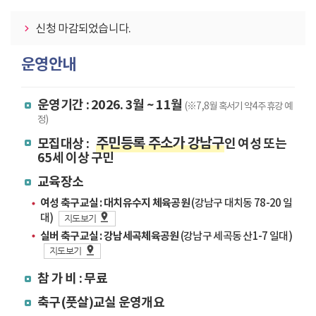
동
신청 마감되었습니다.
운영안내
운영기간 : 2026. 3월 ~ 11월
(※7,8월 혹서기 약4주 휴강 예
정)
주민등록 주소가 강남구
모집대상 :
인 여성 또는
65세 이상 구민
교육장소
여성 축구교실 : 대치유수지 체육공원
(강남구 대치동 78-20 일
대)
지도보기
실버 축구교실 : 강남세곡체육공원
(강남구 세곡동 산1-7 일대)
지도보기
참 가 비 : 무료
축구(풋살)교실 운영개요