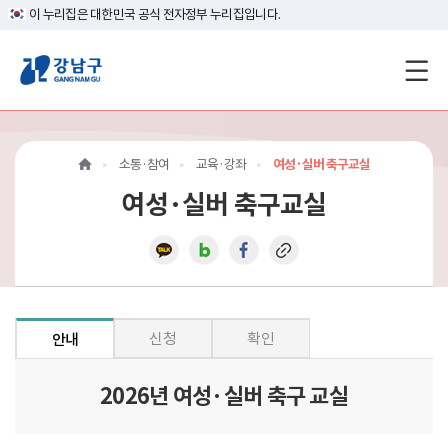
이 누리집은 대한민국 공식 전자정부 누리집입니다.
강
남
구
소통·참여
교육·강좌
여성·실버 축구교실
홈
여성·실버 축구교실
페
이
지
메
신청
확인
안내
인
2026년 여성·실버 축구 교실
이