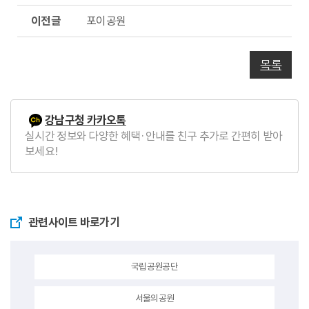
글
이
포이공원
전
글
목록
강남구청 카카오톡
실시간 정보와 다양한 혜택·안내를 친구 추가로 간편히 받아
보세요!
관련사이트 바로가기
국립공원공단
서울의공원