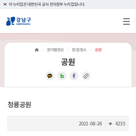
이 누리집은 대한민국 공식 전자정부 누리집입니다.
강
남
구
분야별정보
환경/청소
공원
홈
공원
페
이
지
메
청룡공원
인
조
2021-08-26
4235
이
회