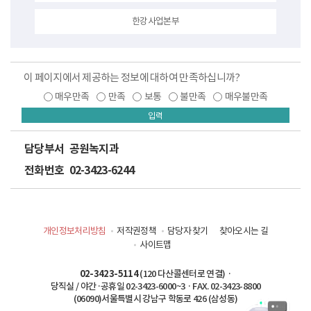
한강사업본부
이 페이지에서 제공하는 정보에 대하여 만족하십니까?
매우만족
만족
보통
불만족
매우불만족
입력
담당부서
공원녹지과
전화번호
02-3423-6244
개인정보처리방침
저작권정책
담당자 찾기
찾아오시는 길
사이트맵
02-3423-5114
(120 다산콜센터로 연결) ·
당직실 / 야간·공휴일 02-3423-6000~3 · FAX. 02-3423-8800
(06090)서울특별시 강남구 학동로 426 (삼성동)