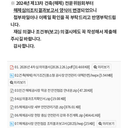
※ 2024년 제13차 건축(해체) 전문위원회부터
해체심의조치결과보고서 양식이 변경
되었으니
첨부파일이나 이메일 확인을 꼭 부탁드리고 반영부탁드립
니다.
재심 의결나 조건부(보고) 의결시에도 꼭 작성해서 제출해
주시길 바랍니다.
감사합니다.
01. 2026년 4차 심의의결서(2026.2.26.).pdf [314.68 KB]
미리보기
02.건축(해체) 허가조건(중소형 공사장 안전관리 대책관련).hwpx [5.94 MB]
미리보기
03.민간 해체공사장 착공 전 안전점검 안내문.zip [47.28 KB]
04.심의결과조치확인서.zip [19.08 KB]
05.해체공사장 세부 안전관리기준.zip [876.01 KB]
06.해체공사장 현장 중심 안전관리 강화 추진계획.zip [404.41 KB]
07.해체공사장 안전점검 조치결과보고서(2025).hwp [25 KB]
미리보기