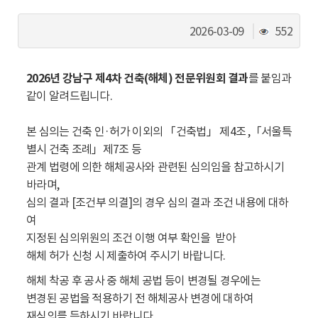
동
조
2026-03-09
552
회
수
2026년 강남구 제4차 건축(해체) 전문위원회 결과
를 붙임과
같이 알려드립니다.
본 심의는 건축 인·허가 이외의 「건축법」 제4조 ,「서울특
별시 건축 조례」제7조 등
관계 법령에 의한 해체공사와 관련된 심의임을 참고하시기
바라며,
심의 결과 [조건부 의결]의 경우 심의 결과 조건 내용에 대하
여
지정된 심의위원의 조건 이행 여부 확인을 받아
해체 허가 신청 시 제출하여 주시기 바랍니다.
해체 착공 후 공사 중 해체 공법 등이 변경될 경우에는
변경된 공법을 적용하기 전 해체공사 변경에 대하여
재심의를 득하시기 바랍니다.