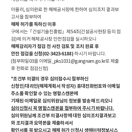
아울러, 심의완료 한 해체공사장에 한하여 심의조치 결과보
고서을 첨부하여
해체 허가를 득하신 이후
구에서는「건설기술진흥법」제54조(건설공사현장 등의 점
검)에 의거 해체공사장 안전점검을 실시하오니
해체감리자가 점검 전 사전 검토 및 조치 완료 후
안전 점검을 신청(02-3423-6188)
하시기 바랍니다.
(첨부파일03을 이메일_pks1031@gangnam.go.kr로 제출
후 전화로 점검신청)
*조건부 의결의 경우 심의접수시 첨부하신
신청인/대리인(해체계획서 작성자) 휴대전화번호와 이메일
주소를 확인할 수 있는 명함스캔본에
기재된 이메일로 심의위원님의 정보를 발송해 드리오니
심의신청시 꼭 명함스캔본을 첨부하여 주시기 바랍니다.
심의위원님께 조건부 의결사항에 대한 심의조치결과보고
와 조치결과 요약본을 제출하셔서
확인서를 꼭 받으시고 해체 허가 신청시 생애이력정보시스