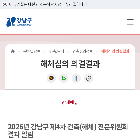
이 누리집은 대한민국 공식 전자정부 누리집입니다.
강
남
구
분야별정보
건축/도시
건축심의정보
해체심의 의결결과
홈
해체심의 의결결과
페
이
지
상세메뉴
메
인
2026년 강남구 제4차 건축(해체) 전문위원회
이
결과 알림