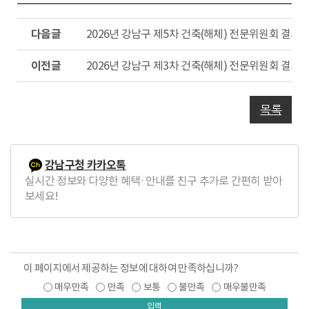
다
2026년 강남구 제5차 건축(해체) 전문위원회 결과 
음
글
이
2026년 강남구 제3차 건축(해체) 전문위원회 결과 
전
글
목록
강남구청 카카오톡
실시간 정보와 다양한 혜택·안내를 친구 추가로 간편히 받아
보세요!
이 페이지에서 제공하는 정보에 대하여 만족하십니까?
매우만족
만족
보통
불만족
매우불만족
입력