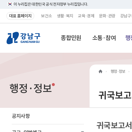
이 누리집은 대한민국 공식 전자정부 누리집입니다.
대표 홈페이지
보건소
생활·복지
교육·경제
문화·관광
강남구
강
종합민원
소통·참여
행
남
구
홈
행정·정보
페
행정·정보
이
귀국보고
지
메
공지사항
귀국보고서
인