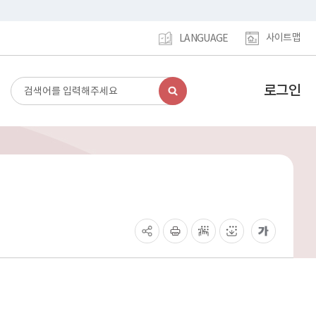
사이트맵
LANGUAGE
로그인
검
강
색
남
구
홈
페
이
지
메
인
이
동