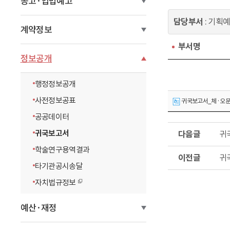
공고·입법예고
이
담당부서
: 기획
동
계약정보
부서명
정보공개
행정정보공개
사전정보공표
귀국보고서_체·오문화사
공공데이터
다
귀국보고서
귀
음
글
학술연구용역결과
이
귀
전
타기관공시송달
글
자치법규정보
예산·재정