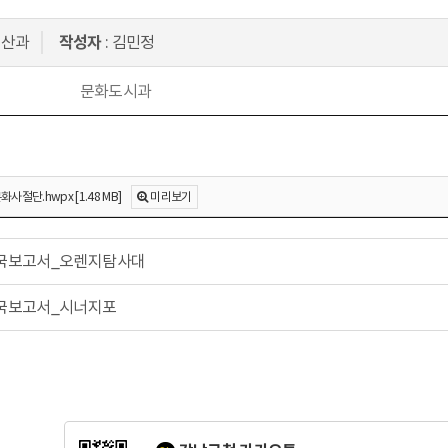
예산과
작성자
: 김민정
문화도시과
절단.hwpx [1.48 MB]
미리보기
국보고서_오렌지탐사대
국보고서_시너지포