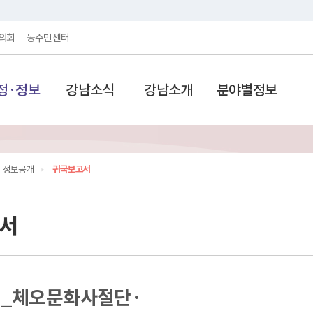
의회
동주민센터
정·정보
강남소식
강남소개
분야별정보
정보공개
귀국보고서
서
_체오문화사절단·