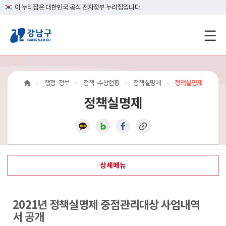
이 누리집은 대한민국 공식 전자정부 누리집입니다.
강
남
구
행정·정보
정책·수상현황
정책실명제
정책실명제
홈
정책실명제
페
이
지
상세메뉴
메
인
2021년 정책실명제 중점관리대상 사업내역
이
서 공개