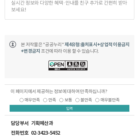
실시간 정보와 다양한 혜택·안내를 친구 추가로 간편히 받아
보세요!
본 저작물은 "공공누리"
제4유형:출처표시+상업적 이용금지
+변경금지
조건에 따라 이용 할 수 있습니다.
이 페이지에서 제공하는 정보에 대하여 만족하십니까?
매우만족
만족
보통
불만족
매우불만족
입력
담당부서
기획예산과
전화번호
02-3423-5452