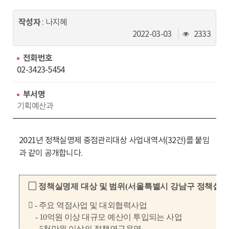
동
작성자
: 나지혜
조
2022-03-03
2333
회
수
전화번호
02-3423-5454
부서명
기획예산과
2021년 정책실명제 중점관리대상 사업내역서(32건)를 붙임
과 같이 공개합니다.
▢
정책실명제 대상 및 범위
(
서울특별시 강남구 정책실명제
 -
주요 역점사업 및 대외협력사업
-
10
억원 이상 대규모 예산이 투입되는 사업
-
5
천만원 이상의 정책연구용역