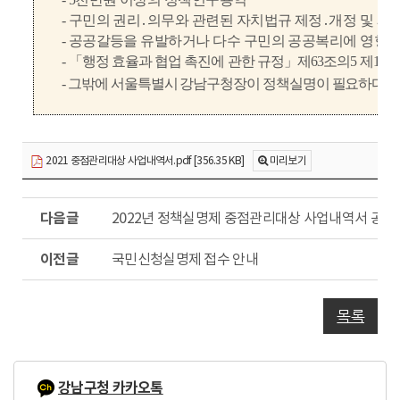
-
구민의 권리
․
의무와 관련된 자치법규 제정
․
개정 및 폐
-
공공갈등을 유발하거나 다수 구민의 공공복리에 영향을
-
「
행정 효율과 협업 촉진에 관한 규정
」
제
63
조의
5
제
1
항
-
그밖에 서울특별시 강남구청장이 정책실명이 필요하다고
2021 중점관리대상 사업내역서.pdf [356.35 KB]
미리보기
다
2022년 정책실명제 중점관리대상 사업내역서 공개
음
글
이
국민신청실명제 접수 안내
전
글
목록
강남구청 카카오톡