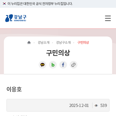
이 누리집은 대한민국 공식 전자정부 누리집입니다.
강
남
구
강남소개
강남구소개
구민의상
홈
구민의상
페
이
지
메
이응호
인
조
2025-12-01
539
이
회