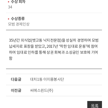
수
동
수상 회차
34
수상종류
모범 경제인상
35년간 외식업(뱃고동 낙지전문점)을 성실히 경영하며 모범
납세자로 표창을 받았고, 2017년 ‘착한 임대료 운동’에 참여
하여 임대료 인하를 통해 상권 회복과 소상공인 보호에 기여
함
다
대치1동 이미용봉사단
음
글
이
씨에스윈드(주)
전
글
목록