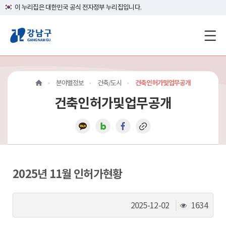
이 누리집은 대한민국 공식 전자정부 누리집입니다.
강
남
구
분야별정보
건축/도시
건축인허가및업무공개
홈
건축인허가및업무공개
페
이
지
메
2025년 11월 인허가현황
인
조
2025-12-02
1634
이
회