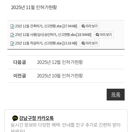
수
동
2025년 11월 인허가현황
25년 11월 건축허가, 신고현황.xlsx [27.94 KB]
미리보기
25년 11월 사용(임시)승인허가, 신고현황.xlsx [18.94 KB]
미리보기
25년 11월 착공허가, 신고현황.xlsx [13.16 KB]
미리보기
다
2025년 12월 인허가현황
음
글
이
2025년 10월 인허가현황
전
글
목록
강남구청 카카오톡
실시간 정보와 다양한 혜택·안내를 친구 추가로 간편히 받아
보세요!