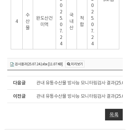
0
0
2
2
수
국
완도산건
5.
적
5.
4
산
내
미역
0
합
0
물
산
7.
7.
2
2
4
4
검사결과(25.07.24.).xlsx [11.07 KB]
미리보기
다
관내 유통수산물 방사능 모니터링검사 결과(25.07.25
음
글
이
관내 유통수산물 방사능 모니터링검사 결과(25.07.22
전
글
목록