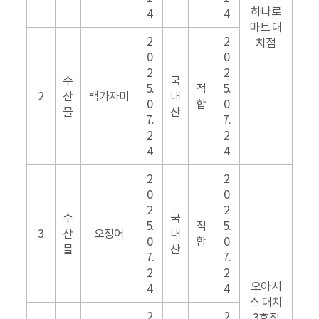
하나로
4
4
마트 대
2
2
치점
0
0
2
2
수
국
5.
적
5.
2
산
백가자미
내
0
합
0
물
산
7.
7.
2
2
4
4
2
2
0
0
2
2
수
국
5.
적
5.
3
산
오징어
내
0
합
0
물
산
7.
7.
2
2
오아시
4
4
스 대치
2
2
3호점