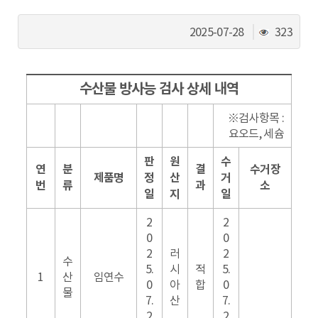
동
조
2025-07-28
323
회
수
수산물 방사능 검사 상세 내역
※검사항목 :
요오드, 세슘
판
원
수
연
분
결
수거장
제품명
정
산
거
번
류
과
소
일
지
일
2
2
0
0
2
러
2
수
5.
시
적
5.
1
산
임연수
0
아
합
0
물
7.
산
7.
2
2