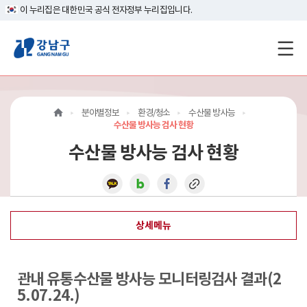
이 누리집은 대한민국 공식 전자정부 누리집입니다.
강
남
구
분야별정보
환경/청소
수산물 방사능
홈
수산물 방사능 검사 현황
수산물 방사능 검사 현황
페
이
지
상세메뉴
메
인
관내 유통수산물 방사능 모니터링검사 결과(2
이
5.07.24.)