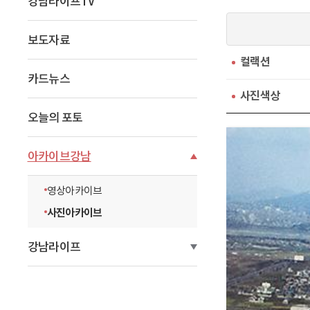
강남라이프TV
이
동
보도자료
컬랙션
카드뉴스
사진색상
오늘의 포토
아카이브강남
영상아카이브
사진아카이브
강남라이프