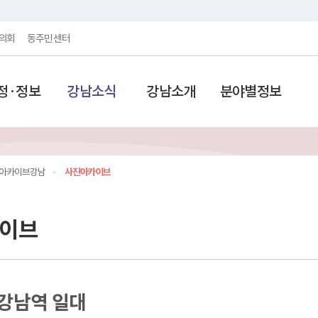
의회
동주민센터
정·정보
강남소식
강남소개
분야별정보
아카이브강남
사진아카이브
이브
 강남역 일대