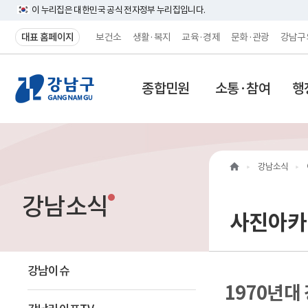
이 누리집은 대한민국 공식 전자정부 누리집입니다.
대표 홈페이지
보건소
생활·복지
교육·경제
문화·관광
강남구
강
종합민원
소통·참여
행
남
구
홈
강남소식
페
강남소식
이
사진아카
지
메
강남이슈
1970년대
인