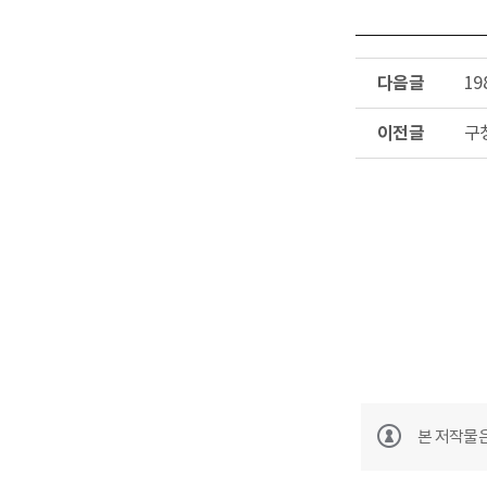
기
기
다
1
음
글
이
구
전
글
본 저작물