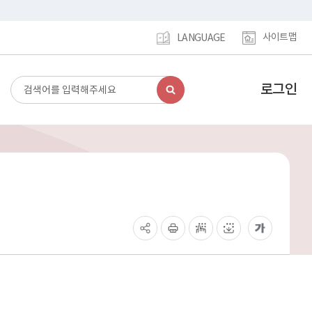
사이트맵
LANGUAGE
로그인
검
강
색
남
구
홈
페
이
지
메
인
이
동