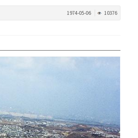
조
1974-05-06
10376
회
수