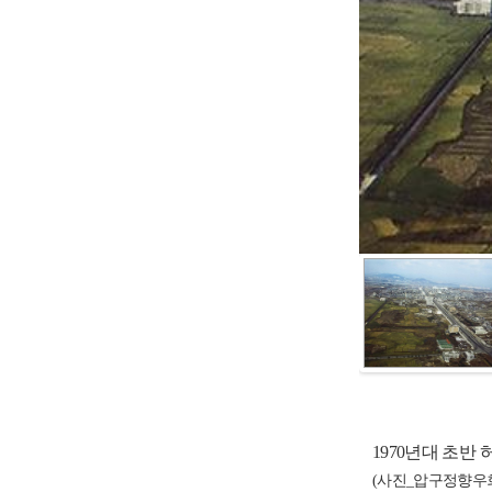
이
다
전
음
사
사
진
진
보
보
이
다
기
기
전
음
사
사
진
진
1970년대 초반
보
보
(사진_압구정향우회