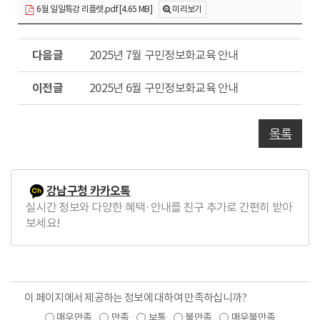
6월 일일특강 리플렛.pdf [4.65 MB]
미리보기
다
2025년 7월 구민정보화교육 안내
음
글
이
2025년 6월 구민정보화교육 안내
전
글
목록
강남구청 카카오톡
실시간 정보와 다양한 혜택·안내를 친구 추가로 간편히 받아
보세요!
이 페이지에서 제공하는 정보에 대하여 만족하십니까?
매우만족
만족
보통
불만족
매우불만족