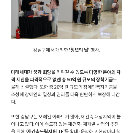
강남구에서 개최한
'청년의 날'
행사.
미래세대가 꿈과 희망
을 키워갈 수 있도록
다양한 분야의 자
격 제한을 파격적으로 없앤 총 50억 원 규모의 장학기금
도
올해 신설했다. 또한 총 20억 원 규모의 장애인복지기금을
조성해 장애인의 일상과 권리를 더욱 탄탄하게 보장해 나간
다.
또한 강남구는 오래된 아파트가 많아, 재건축 대상지역이 늘
어나고 있다. 이에 속도감 있는 재건축·재개발 사업의 추진
을 위해
‘재건축드림지원 TF’
를 확대·운영하고 현장마다 책