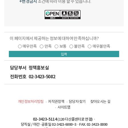
+변경금지
조건에 따라 이용 할 수 있습니다.
이 페이지에서 제공하는 정보에 대하여 만족하십니까?
매우만족
만족
보통
불만족
매우불만족
입력
담당부서
정책홍보실
전화번호
02-3423-5082
개인정보처리방침
저작권정책
담당자 찾기
찾아오시는 길
사이트맵
02-3423-5114
(120 다산콜센터로 연결) ·
당직실 / 야간·공휴일 02-3423-6000~3 · FAX. 02-3423-8800