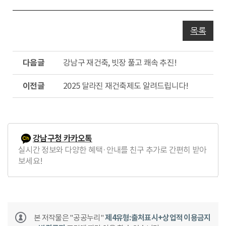
목록
다
강남구 재건축, 빗장 풀고 쾌속 추진!
음
글
이
2025 달라진 재건축제도 알려드립니다!
전
글
강남구청 카카오톡
실시간 정보와 다양한 혜택·안내를 친구 추가로 간편히 받아
보세요!
본 저작물은 "공공누리"
제4유형:출처표시+상업적 이용금지