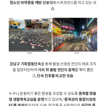
청소년 마약중동 예방 선포식
에서 퍼포먼스를 하고 있는 모
습.
강남구 기획합동단속
을 통해 불법 선정성 전단지 배포 조직
을 일망타진하며
거리 위 불법 전단지 문제
를 뿌리 뽑았
고,
단속 전후를 비교한 모습
.
누구나 운동하기 좋은 환경을 조성할 수 있도록
종목별 맞춤
형 생활체육교실을 운영
하고 있으며,
‘중독관리 통합지원센
터’를 개설
해 인터넷, 도박, 알코올 등 사회적으로
심각한 중