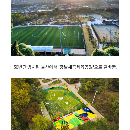
50년간 방치된 돌산에서
'강남세곡체육공원'
으로 탈바꿈.