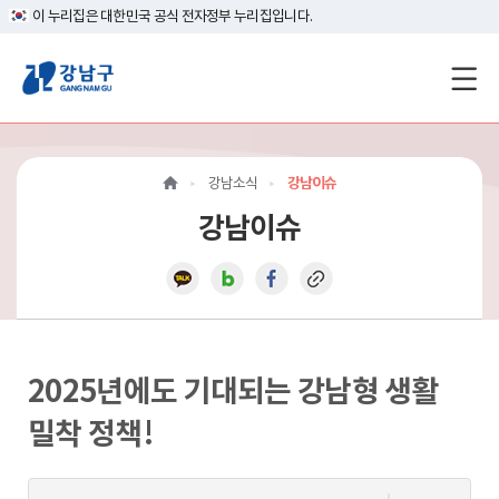
이 누리집은 대한민국 공식 전자정부 누리집입니다.
강
남
구
강남소식
강남이슈
홈
강남이슈
페
이
지
메
2025년에도 기대되는 강남형 생활
인
밀착 정책!
이