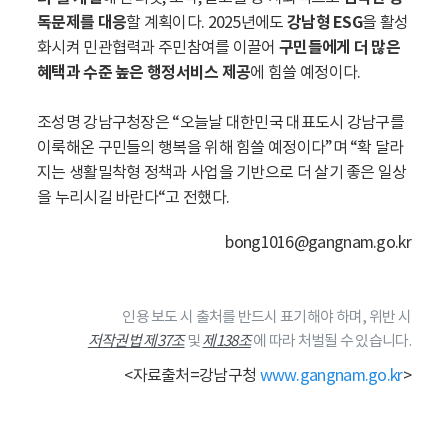
독문제를 대응
할 계획이다. 2025년에도
강남형 ESG
을 활성
화시켜 민관협력과 주민참여를 이끌어
구민들에게 더 많은
혜택과 수준 높은 행정서비스 제공
에 힘쓸 예정이다.
조성명 강남구청장은 “오늘날 대한민국 대표도시 강남구를
이룩해온 구민들의 행복을 위해 힘쓸 예정이다”며 “확 달라
지는 생활밀착형 정책과 사업을 기반으로 더 살기 좋은 일상
을 누리시길 바란다“고 전했다.
bong1016@gangnam.go.kr
인용 보도 시 출처를 반드시 표기해야 하며, 위반 시
저작권법 제37조
및
제138조
에 따라 처벌될 수 있습니다.
<자료출처=강남구청
www.gangnam.go.kr
>