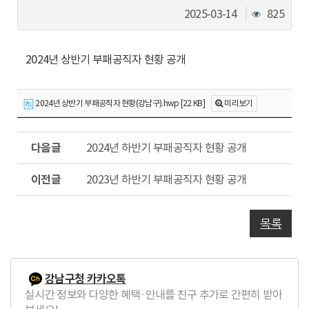
동
조
2025-03-14
825
회
수
2024년 상반기 부패공직자 현황 공개
2024년 상반기 부패공직자 현황(강남구).hwp [22 KB]
미리보기
다
2024년 하반기 부패공직자 현황 공개
음
글
이
2023년 하반기 부패공직자 현황 공개
전
글
목록
강남구청 카카오톡
실시간 정보와 다양한 혜택·안내를 친구 추가로 간편히 받아