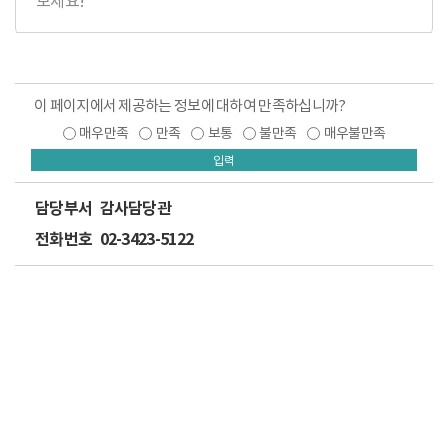
보세요!
이 페이지에서 제공하는 정보에 대하여 만족하십니까?
매우만족
만족
보통
불만족
매우불만족
입력
담당부서
감사담당관
전화번호
02-3423-5122