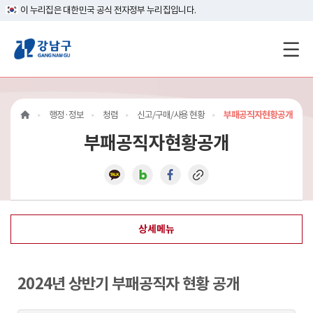
이 누리집은 대한민국 공식 전자정부 누리집입니다.
강
남
구
행정·정보
청렴
신고/구매/사용 현황
부패공직자현황공개
홈
부패공직자현황공개
페
이
지
상세메뉴
메
인
2024년 상반기 부패공직자 현황 공개
이