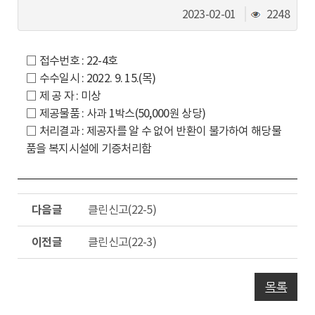
동
조
2023-02-01
2248
회
수
□ 접수번호 : 22-4호
□ 수수일시 : 2022. 9. 15.(목)
□ 제 공 자 : 미상
□ 제공물품 : 사과 1박스(50,000원 상당)
□ 처리결과 : 제공자를 알 수 없어 반환이 불가하여 해당물
품을 복지시설에 기증처리함
다
클린신고(22-5)
음
글
이
클린신고(22-3)
전
글
목록