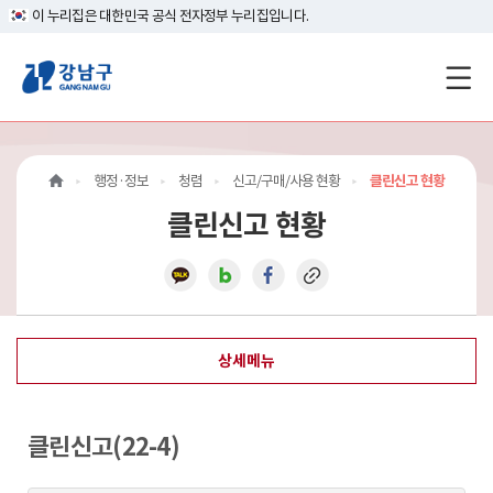
이 누리집은 대한민국 공식 전자정부 누리집입니다.
강
남
구
행정·정보
청렴
신고/구매/사용 현황
클린신고 현황
홈
클린신고 현황
페
이
지
상세메뉴
메
인
클린신고(22-4)
이