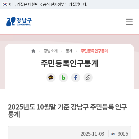
이 누리집은 대한민국 공식 전자정부 누리집입니다.
강
남
구
강남소개
통계
주민등록인구통계
홈
주민등록인구통계
페
이
지
메
2025년도 10월말 기준 강남구 주민등록 인구
통계
인
이
조
2025-11-03
3015