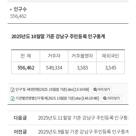
동
회
수
인구수
556,462
2025년도 10월말 기준 강남구 주민등록 인구통계
전 체
거주자
거주불명자
재외국민
556,462
549,334
3,583
3,545
인구 및 세대현황(2025. 10월말 기준).xlsx [13.16 KB]
미리보기
기관별연령별인구통계(2025. 10월말 기준).xlsx [146.18 KB]
미리보기
다
2025년도 11월말 기준 강남구 주민등록 인구통계
음
글
이
2025년도 9월말 기준 강남구 주민등록 인구통계
전