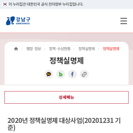
이 누리집은 대한민국 공식 전자정부 누리집입니다.
강
남
구
행정·정보
정책·수상현황
정책실명제
정책실명제
홈
정책실명제
페
이
지
상세메뉴
메
인
2020년 정책실명제 대상사업(20201231 기
이
준)