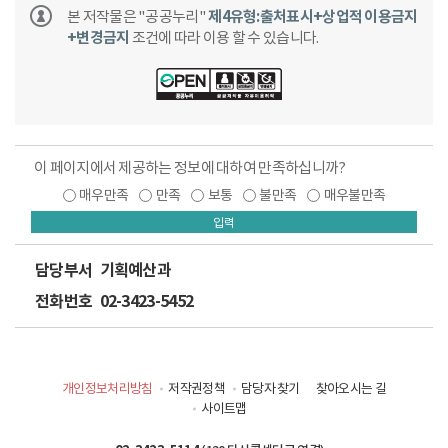
본 저작물은 "공공누리"
제4유형:출처표시+상업적 이용금지
+변경금지
조건에 따라 이용 할 수 있습니다.
이 페이지에서 제공하는 정보에 대하여 만족하십니까?
매우만족
만족
보통
불만족
매우불만족
입력
담당부서
기획예산과
전화번호
02-3423-5452
개인정보처리방침
저작권정책
담당자 찾기
찾아오시는 길
사이트맵