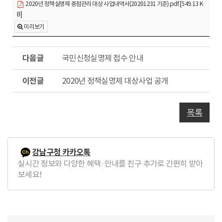
2020년 정책실명제 중점관리 대상 사업내역서(20201231 기준).pdf [549.13 K
B]
미리보기
다
국민신청실명제 접수 안내
음
글
이
2020년 정책실명제 대상사업 공개
전
글
목록
강남구청 카카오톡
실시간 정보와 다양한 혜택·안내를 친구 추가로 간편히 받아
보세요!