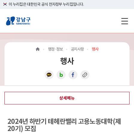
이 누리집은 대한민국 공식 전자정부 누리집입니다.
강
남
구
행정·정보
공지사항
행사
홈
행사
페
이
지
상세메뉴
메
인
2024년 하반기 테헤란밸리 고용노동대학(제
이
20기) 모집