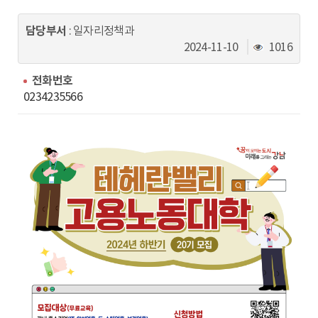
동
담당부서
: 일자리정책과
조
2024-11-10
1016
회
수
전화번호
0234235566