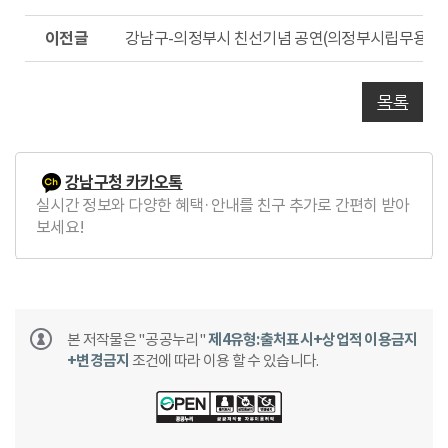
음
글
이
강남구-의정부시 친선기념 공연(의정부시립무용단&
전
글
목록
강남구청 카카오톡
실시간 정보와 다양한 혜택·안내를 친구 추가로 간편히 받아
보세요!
본 저작물은 "공공누리"
제4유형:출처표시+상업적 이용금지
+변경금지
조건에 따라 이용 할 수 있습니다.