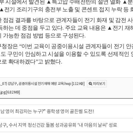
부 시설에서 발견된
▲
특고압 수배전반의 절연 열화
▲
분
▲
전기 조리기구의 충전부 노출 및 콘센트 접지 누락 등 
 점검 결과를 바탕으로 관계자들이 전기 화재 및 감전 사
득하는 데 중점을 두고 있다
.
주요 교육 내용은
▲
전기 재
 가능한 점검 방법 등으로 구성된다
.
구청장은
“
이번 교육이 공중이용시설 관계자들이 전기 안전
도 구민이 안심하고 시설을 이용할 수 있도록 선제적인 
으로 확대하겠다
”
고 밝혔다.
_07) 강남구, 공중이용시설 전기재해 예방 교육.hwp [112 KB]
미리보기
g [6.82 MB]
강남 영어 최강자는 누구?” 중학생 영어 골든벨 도전!
남구, 수서 지역 정신건강 돌봄 성과공유회 ‘내 마음의 날씨’ 성료