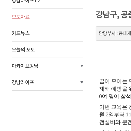
강남라이프TV
이
강남구, 공
동
보도자료
카드뉴스
담당부서
: 중대
오늘의 포토
아카이브강남
꿈이 모이는 
강남라이프
재해 예방을 
0
여 명이 참
이번 교육은 
월
2
일부터
1
전설비와 분