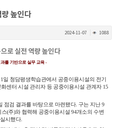
역량 높인다
조
2024-11-07
1088
회
수
으로 실전 역량 높인다
결과를 기반으로 실무 교육
-
11
일 청담평생학습관에서 공중이용시설의 전기
문화센터 시설 관리자 등 공중이용시설 관계자
15
밀 점검 결과를 바탕으로 마련됐다
.
구는 지난
9
비스
(
주
)
와 협력해 공중이용시설
94
개소의 수변
 실시했다
.