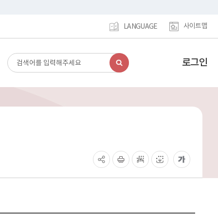
사이트맵
LANGUAGE
로그인
검
강
색
남
구
홈
페
이
지
메
인
이
동