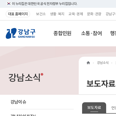
이 누리집은 대한민국 공식 전자정부 누리집입니다.
대표 홈페이지
보건소
생활·복지
교육·경제
문화·관광
강남구
강
종합민원
소통·참여
행
남
구
홈
강남소식
페
강남소식
이
보도자료
지
메
강남이슈
보도자료
언
인