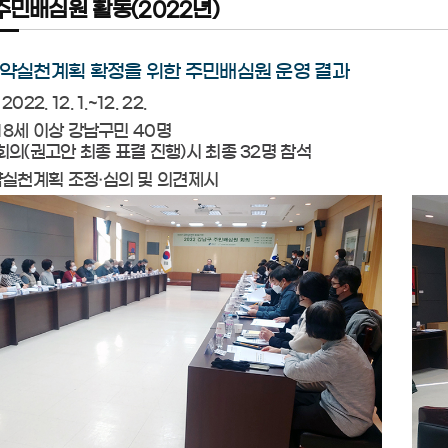
주민배심원 활동(2022년)
공약실천계획 확정을 위한 주민배심원 운영 결과
022. 12. 1.~12. 22.
만 18세 이상 강남구민 40명
회의(권고안 최종 표결 진행)시 최종 32명 참석
공약실천계획 조정·심의 및 의견제시