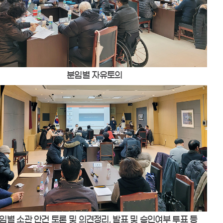
분임별 자유토의
임별 소관 안건 토론 및 의견정리, 발표 및 승인여부 투표 등