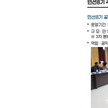
민선8기 
민선8기 
운영기간 : 2
규 모 : 
※ 3차 본
역할 : 