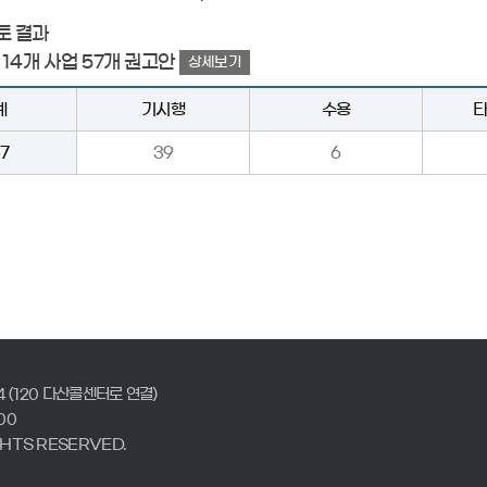
토 결과
 14개 사업 57개 권고안
상세보기
계
기시행
수용
7
39
6
4 (120 다산콜센터로 연결)
00
GHTS RESERVED.