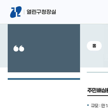
홈
주민배심
규모 : 만