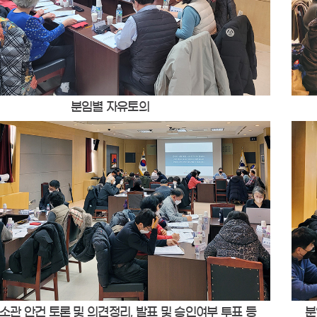
분임별 자유토의
소관 안건 토론 및 의견정리, 발표 및 승인여부 투표 등
분