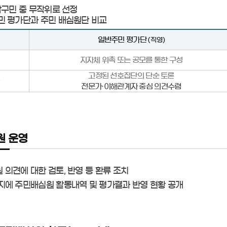
남구민 중 무작위로 선정
민 평가단과 주민 배심원단 비교
일반주민 평가단
(직영)
지자체 위촉 또는 공모를 통한 구성
고정된 선호집단의 단순 토론
전문가·이해관계자 중심 의견수렴
원 운영
 의견에 대한 검토, 반영 등 환류 조치
지에 주민배심원 활동내역 및 평가결과 반영 현황 공개