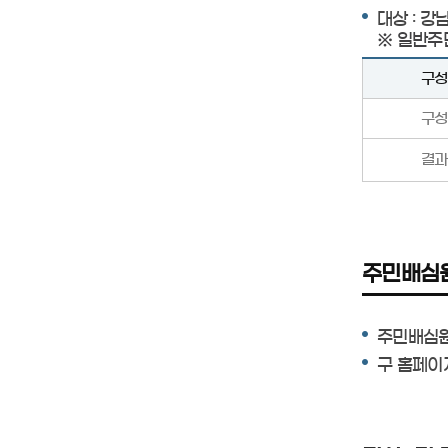
대상 : 강
※ 일반주
구성
구성
결과
주민배심
주민배심원
구 홈페이