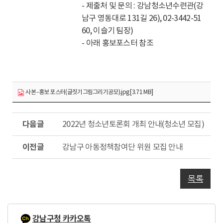
- 제출처 및 문의 : 강남청소년수련관(강
남구 영동대로 131길 26), 02-3442-51
60, 이슬기 팀장)
- 아래 홍보포스터 참조
사본 -홍보 포스터(글짓기그림그리기공모).jpg [3.71 MB]
다
2022년 청소년토론회 개최 안내(청소년 모집)
음
글
이
강남구 아동정책참여단 위원 모집 안내
전
글
목록
강남구청 카카오톡