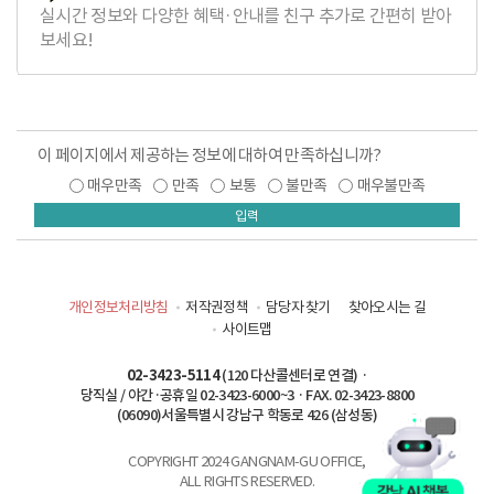
실시간 정보와 다양한 혜택·안내를 친구 추가로 간편히 받아
보세요!
이 페이지에서 제공하는 정보에 대하여 만족하십니까?
매우만족
만족
보통
불만족
매우불만족
입력
개인정보처리방침
저작권정책
담당자 찾기
찾아오시는 길
사이트맵
02-3423-5114
(120 다산콜센터로 연결) ·
당직실 / 야간·공휴일 02-3423-6000~3 · FAX. 02-3423-8800
(06090)서울특별시 강남구 학동로 426 (삼성동)
COPYRIGHT 2024 GANGNAM-GU OFFICE,
ALL RIGHTS RESERVED.