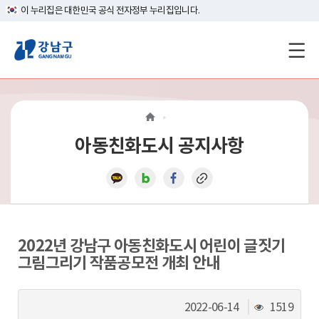
이 누리집은 대한민국 공식 전자정부 누리집입니다.
강
남
구
홈
아동친화도시 공지사항
페
이
지
메
2022년 강남구 아동친화도시 어린이 글짓기
그림그리기 작품공모전 개최 안내
인
이
조
2022-06-14
1519