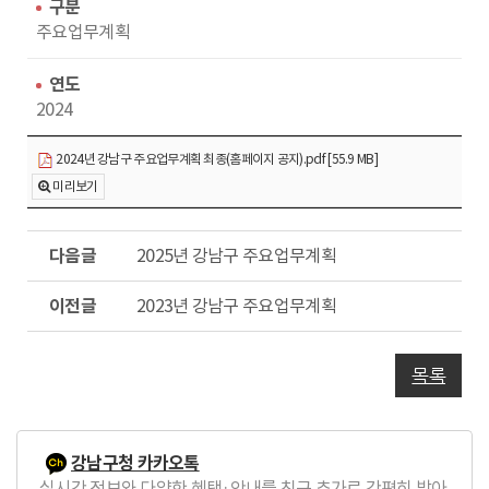
수
동
구분
주요업무계획
연도
2024
2024년 강남구 주요업무계획 최종(홈페이지 공지).pdf [55.9 MB]
미리보기
다
2025년 강남구 주요업무계획
음
글
이
2023년 강남구 주요업무계획
전
글
목록
강남구청 카카오톡
실시간 정보와 다양한 혜택·안내를 친구 추가로 간편히 받아