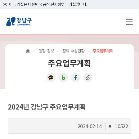
이 누리집은 대한민국 공식 전자정부 누리집입니다.
강
남
구
행정·정보
정책·수상현황
주요업무계획
홈
주요업무계획
페
이
지
메
2024년 강남구 주요업무계획
인
조
2024-02-14
10522
이
회