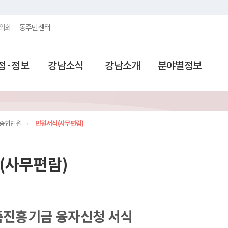
의회
동주민센터
정·정보
강남소식
강남소개
분야별정보
종합민원
민원서식(사무편람)
(사무편람)
품진흥기금 융자신청 서식