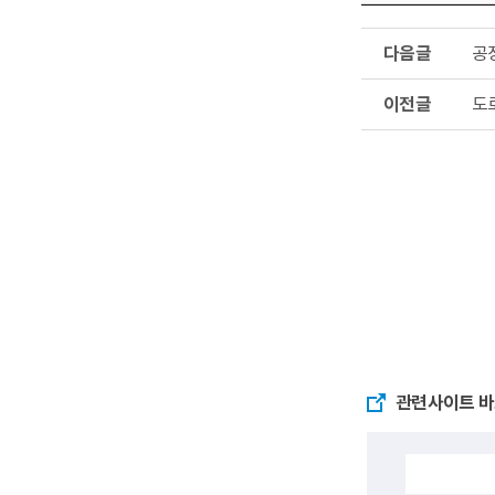
다
공
음
글
이
도
전
글
관련사이트 