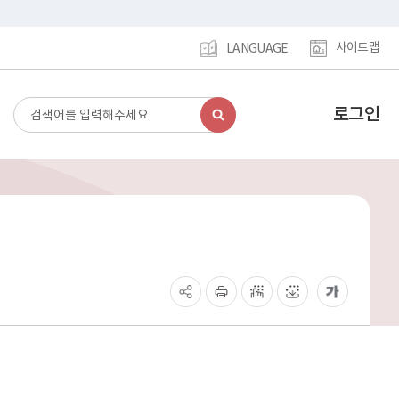
사이트맵
LANGUAGE
로그인
검
강
색
남
구
홈
페
이
지
메
인
이
동