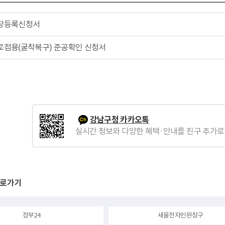
장등록신청서
로점용(굴착복구) 준공확인 신청서
강남구청 카카오톡
실시간 정보와 다양한 혜택·안내를 친구 추가로
바로가기
정부24
새올전자민원창구