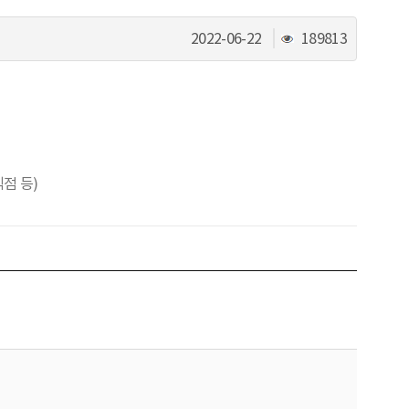
조
2022-06-22
189813
회
수
점 등)