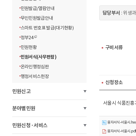
이
민원발급/열람안내
담당부서
: 위생
동
무인민원발급안내
스마트 번호표 발급(대기현황)
정부24
민원현황
구비서류
민원서식(사무편람)
온라인행정심판
행정서비스헌장
신청장소
민원신고
서울시 식품진흥기
분야별민원
융자서식-서울시.hwpx 
민원신청·서비스
융자서식-서울시.pdf [