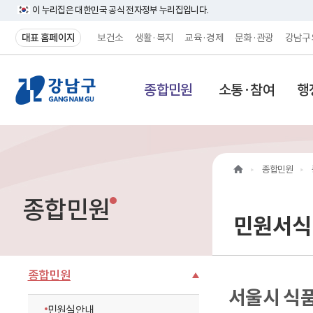
이 누리집은 대한민국 공식 전자정부 누리집입니다.
대표 홈페이지
보건소
생활·복지
교육·경제
문화·관광
강남구
강
종합민원
소통·참여
행
남
구
홈
종합민원
페
종합민원
이
민원서식
지
메
종합민원
서울시 식
인
민원실안내