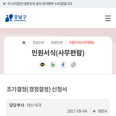
이 누리집은 대한민국 공식 전자정부 누리집입니다.
강
남
구
종합민원
종합민원
민원서식(사무편람)
홈
민원서식(사무편람)
페
이
지
메
조기결정(경정결정) 신청서
인
담당부서
: 재산세과
이
조
2017-09-04
6934