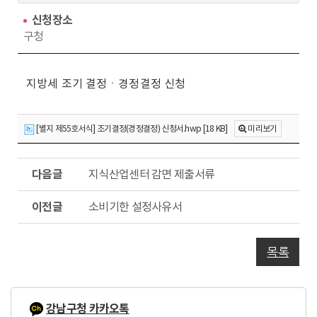
회
동
수
신청장소
구청
지방세
조기 결정
ㆍ
경정결정 신청
[별지 제55호서식] 조기결정(경정결정) 신청서.hwp [18 KB]
미리보기
다
지식산업센터 감면 제출서류
음
글
이
소비기한 설정사유서
전
글
목록
강남구청 카카오톡