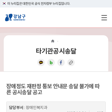
이 누리집은 대한민국 공식 전자정부 누리집입니다.
강
남
구
홈
타기관공시송달
페
이
지
메
장애정도 재판정 통보 안내문 송달 불가에 따
른 공시송달 공고
인
이
담당부서
: 장애인복지과