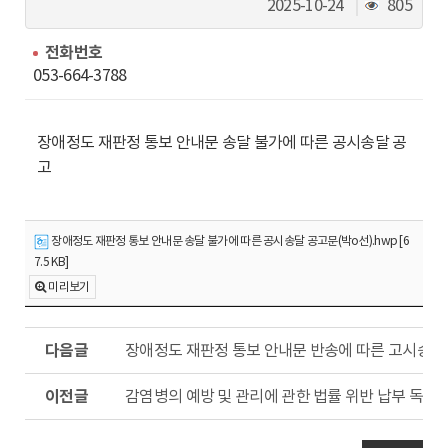
동
조
2025-10-24
805
회
수
전화번호
053-664-3788
장애정도 재판정 통보 안내문 송달 불가에 따른 공시송달 공
고
장애정도 재판정 통보 안내문 송달 불가에 따른 공시송달 공고문(박o선).hwp [6
7.5 KB]
미리보기
다
장애정도 재판정 통보 안내문 반송에 따른 고시송달
음
글
이
감염병의 예방 및 관리에 관한 법률 위반 납부 독촉
전
글